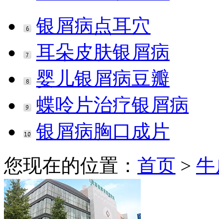
银屑病点耳穴
耳朵皮肤银屑病
婴儿银屑病豆瓣
蝶呤片治疗银屑病
银屑病胸口成片
您现在的位置：
首页
>
牛