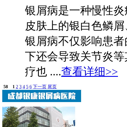
银屑病是一种慢性炎
皮肤上的银白色鳞屑
银屑病不仅影响患者
下还会导致关节炎等
疗也 ....
查看详细>>
58
1
2
3
4
5
6
下一页
尾页