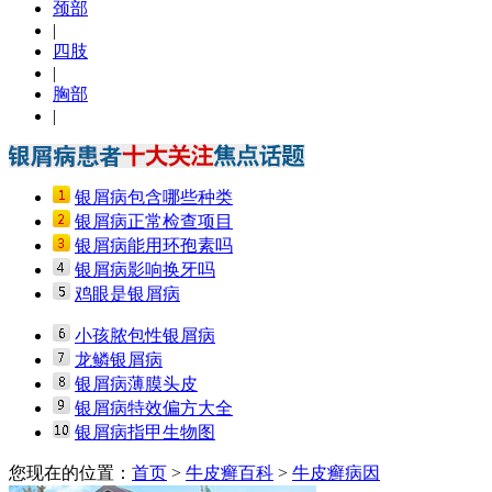
颈部
|
四肢
|
胸部
|
银屑病包含哪些种类
银屑病正常检查项目
银屑病能用环孢素吗
银屑病影响换牙吗
鸡眼是银屑病
小孩脓包性银屑病
龙鳞银屑病
银屑病薄膜头皮
银屑病特效偏方大全
银屑病指甲生物图
您现在的位置：
首页
>
牛皮癣百科
>
牛皮癣病因