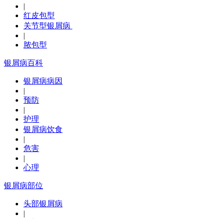
|
红皮包型
关节型银屑病
|
脓包型
银屑病百科
银屑病病因
|
预防
|
护理
银屑病饮食
|
危害
|
心理
银屑病部位
头部银屑病
|