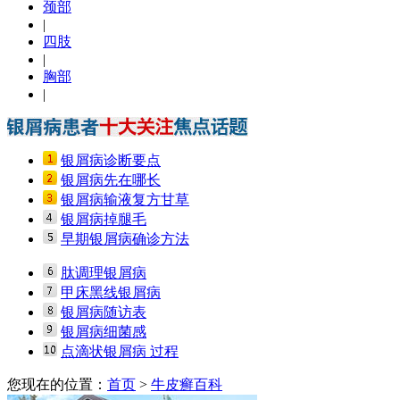
颈部
|
四肢
|
胸部
|
银屑病诊断要点
银屑病先在哪长
银屑病输液复方甘草
银屑病掉腿毛
早期银屑病确诊方法
肽调理银屑病
甲床黑线银屑病
银屑病随访表
银屑病细菌感
点滴状银屑病 过程
您现在的位置：
首页
>
牛皮癣百科