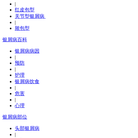
|
红皮包型
关节型银屑病
|
脓包型
银屑病百科
银屑病病因
|
预防
|
护理
银屑病饮食
|
危害
|
心理
银屑病部位
头部银屑病
|