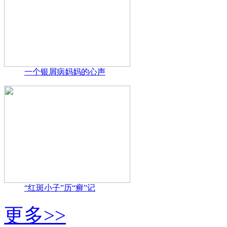
一个银屑病妈妈的心声
“红斑小子”历“癣”记
更多>>