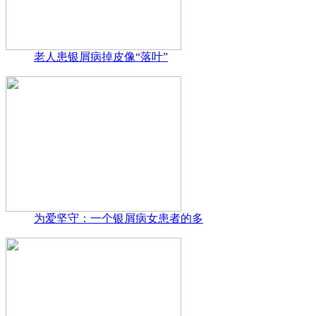
老人患银屑病掉皮像“落叶”
为爱坚守：一个银屑病女患者的多