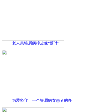
老人患银屑病掉皮像“落叶”
为爱坚守：一个银屑病女患者的多