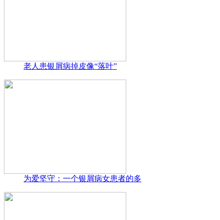
老人患银屑病掉皮像“落叶”
为爱坚守：一个银屑病女患者的多