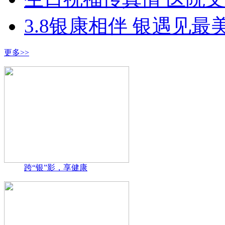
3.8银康相伴 银遇见最
更多>>
跨“银”影，享健康