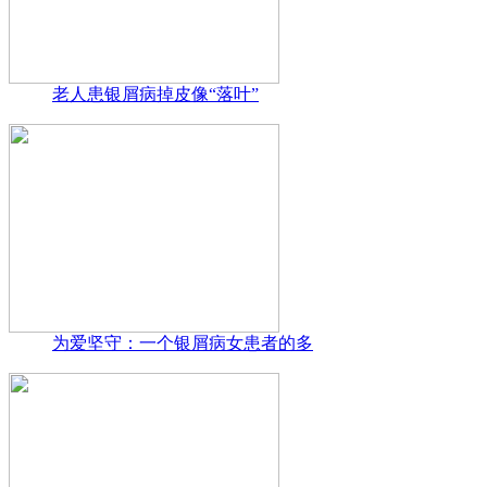
老人患银屑病掉皮像“落叶”
为爱坚守：一个银屑病女患者的多