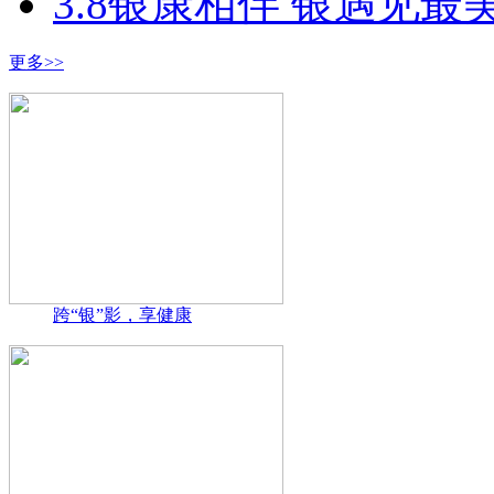
3.8银康相伴 银遇见最
更多>>
跨“银”影，享健康