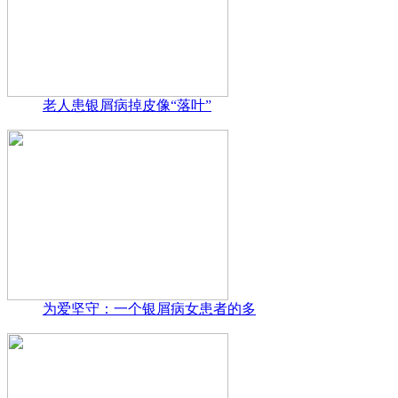
老人患银屑病掉皮像“落叶”
为爱坚守：一个银屑病女患者的多