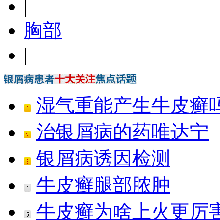
|
胸部
|
湿气重能产生牛皮癣
治银屑病的药唯达宁
银屑病诱因检测
牛皮癣腿部脓肿
牛皮癣为啥上火更厉