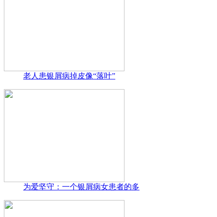
老人患银屑病掉皮像“落叶”
为爱坚守：一个银屑病女患者的多