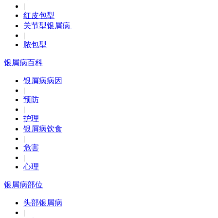
|
红皮包型
关节型银屑病
|
脓包型
银屑病百科
银屑病病因
|
预防
|
护理
银屑病饮食
|
危害
|
心理
银屑病部位
头部银屑病
|