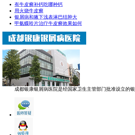
有牛皮癣补钙吃哪种钙
用火烧牛皮癣
银屑病和腋下浅表淋巴结肿大
甲氨蝶呤片治疗牛皮癣效果如何
成都银康银屑病医院是经国家卫生主管部门批准设立的银屑