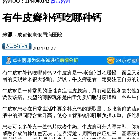
咨询QQ：
1144000342
点击咨询
有牛皮癣补钙吃哪种钙
来源：
成都银康银屑病医院
2024-02-27
有牛皮癣补钙吃哪种钙？牛皮癣是一种治疗过程缓慢，而且又
者的美观带来很大影响。所以，牛皮癣患者一定要注意自身的
牛皮癣是一种常见的慢性炎症性皮肤病，具有顽固性和复发性
诱发该病。典型的薄膜现象是由于角质细胞过度增殖，各种生
牛皮癣患者在日常生活中要多补充钙的摄取量，多吃新鲜的蔬
液中的胆固醇含量升高，使心血管系统和肝脏负担加重。多吃
患者可以多补充一些钙片或者牛奶。牛皮癣可分为寻常型、脓
或融合成为棕红色斑块，边界清楚，周围有炎症红晕，基底浸