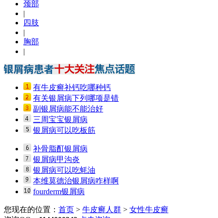
颈部
|
四肢
|
胸部
|
有牛皮癣补钙吃哪种钙
有关银屑病下列哪项是错
副银屑病能不能治好
三周宝宝银屑病
银屑病可以吃板筋
补骨脂酊银屑病
银屑病甲沟炎
银屑病可以吃蚝油
本维莫德治银屑病咋样啊
fourderm银屑病
您现在的位置：
首页
>
牛皮癣人群
>
女性牛皮癣