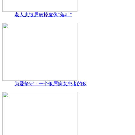
老人患银屑病掉皮像“落叶”
为爱坚守：一个银屑病女患者的多