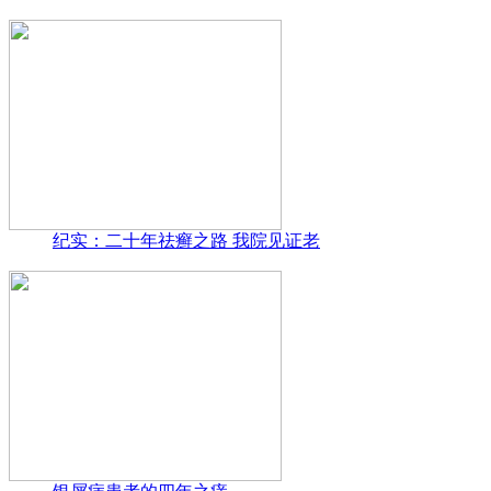
纪实：二十年祛癣之路 我院见证老