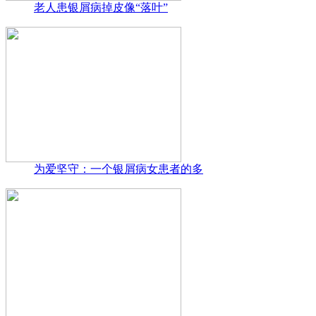
老人患银屑病掉皮像“落叶”
为爱坚守：一个银屑病女患者的多