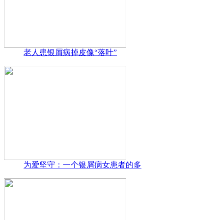
老人患银屑病掉皮像“落叶”
为爱坚守：一个银屑病女患者的多