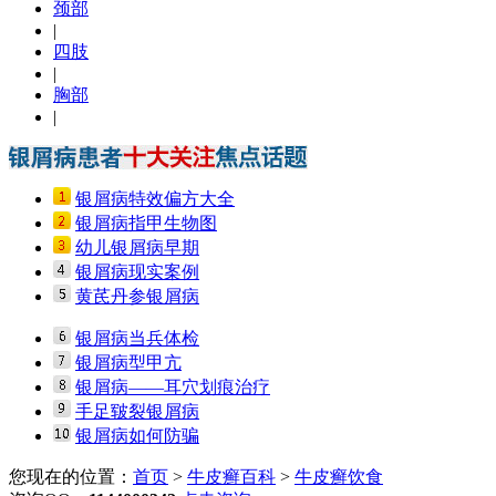
颈部
|
四肢
|
胸部
|
银屑病特效偏方大全
银屑病指甲生物图
幼儿银屑病早期
银屑病现实案例
黄芪丹参银屑病
银屑病当兵体检
银屑病型甲亢
银屑病——耳穴划痕治疗
手足皲裂银屑病
银屑病如何防骗
您现在的位置：
首页
>
牛皮癣百科
>
牛皮癣饮食