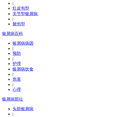
|
红皮包型
关节型银屑病
|
脓包型
银屑病百科
银屑病病因
|
预防
|
护理
银屑病饮食
|
危害
|
心理
银屑病部位
头部银屑病
|