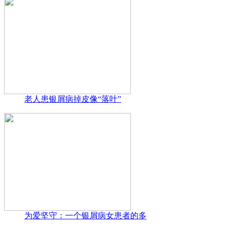
老人患银屑病掉皮像“落叶”
为爱坚守：一个银屑病女患者的多