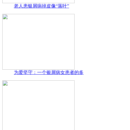
老人患银屑病掉皮像“落叶”
为爱坚守：一个银屑病女患者的多